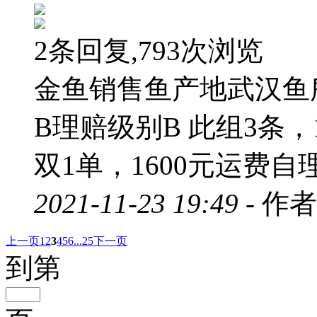
2条回复,793次浏览
金鱼销售鱼产地武汉鱼
B理赔级别B 此组3条
双1单，1600元运费自理 
2021-11-23 19:49 -
作者
上一页
1
2
3
4
5
6
...25
下一页
到第