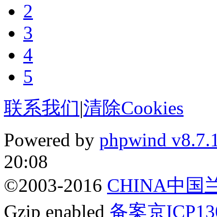
2
3
4
5
联系我们
|
清除Cookies
Powered by
phpwind v8.7.
20:08
©2003-2016
CHINA中
Gzip enabled
备案京ICP13