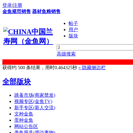
登录
|
注册
金鱼规范销售
器材鱼粮销售
帖子
用户
版块
高级搜索
.
获得约 500 条结果，用时0.464325秒
«
隐藏侧边栏
全部版块
跳蚤市场(商家禁发)
视频专区(金鱼TV)
新手专区(新人交流)
文种金鱼
蛋种金鱼
网站公告区
养鱼用具(周边事物)