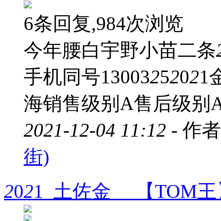
6条回复,984次浏览
今年腰白宇野小苗二条
手机同号13003
2
5
2
0
2
1
海销售级别A售后级别
2021-12-04 11:12 -
作者
街)
2
0
2
1 土佐金 【TOM王