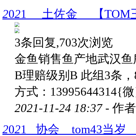
2
0
2
1 土佐金 【TOM
3条回复,703次浏览
金鱼销售鱼产地武汉鱼
B理赔级别B 此组3条
方式：13995644314{微
2021-11-24 18:37 -
作者
2
0
2
1 协会 tom43当岁