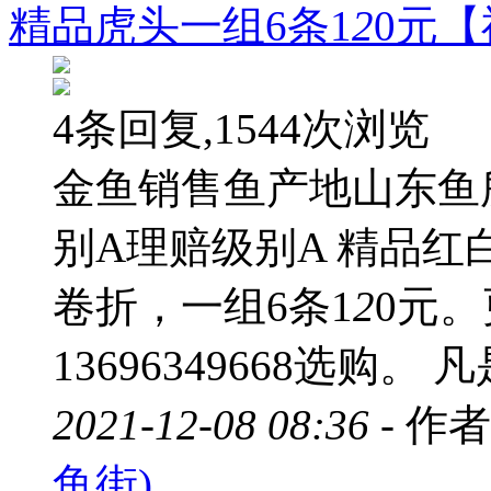
精品虎头一组6条1
2
0元
4条回复,1544次浏览
金鱼销售鱼产地山东鱼
别A理赔级别A 精品红
卷折，一组6条1
2
0元
13696349668选购。
2021-12-08 08:36 -
作者
鱼街)